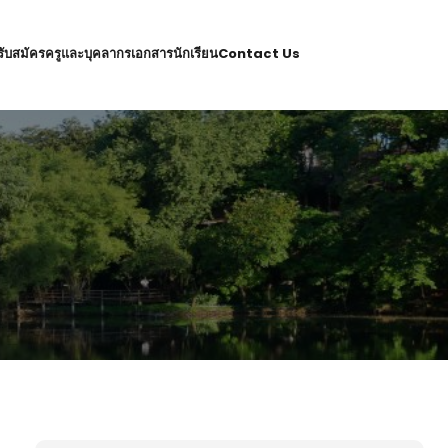
รับสมัครครูและบุคลากร
เอกสารนักเรียน
Contact Us