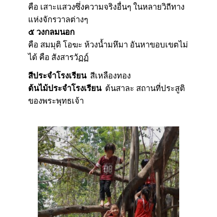
คือ เสาะแสวงซึ่งความจริงอื่นๆ ในหลายวิถีทาง
แห่งจักรวาลต่างๆ
๕ วงกลมนอก
คือ สมมุติ โอฆะ ห้วงน้ำมหึมา อันหาขอบเขตไม่
ได้ คือ สังสารวัฏฏ์
สีประจำโรงเรียน
สีเหลืองทอง
ต้นไม้ประจำโรงเรียน
ต้นสาละ สถานที่ประสูติ
ของพระพุทธเจ้า