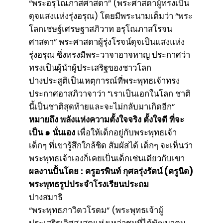
“พระอรุโณภาสศาสดา” (พระศาสดาผู้ทรงเป็น
ดุจแสงแห่งรุ่งอรุณ) โดยมีพระนามเต็มว่า “พระ
โลกเชษฐ์เศรษฐาสภิวาท อรุโณภาสโรจน
ศาสดา” พระศาสดาผู้รุ่งโรจน์ดุจเป็นแสงแห่ง
รุ่งอรุณ ซึ่งทรงมีพระวาจาอาจหาญ ประกาศว่า
ทรงเป็นผู้นำผู้ประเสริฐของชาวโลก
ปางประสูติเป็นเหตุการณ์ที่พระพุทธเจ้าทรง
ประกาศอาสภิวาจาว่า “เราเป็นเอกในโลก ชาติ
นี้เป็นชาติสุดท้ายและจะไม่กลับมาเกิดอีก”
หมายถึง พลังแห่งความตั้งใจจริง ตั้งใจดี ที่จะ
เป็น ๑ นั่นเอง
เพื่อให้เด็กอยู่กับพระพุทธเจ้า
เด็กๆ ที่เขารู้สึกใกล้ชิด สัมผัสได้ เด็กๆ จะเห็นว่า
พระพุทธเจ้าเองก็เคยเป็นเด็กเช่นเดียวกับเขา
ผลงานปั้นโดย : ครูอรพินท์ กุศลรุ่งรัตน์ (ครูนิด)
พระพุทธรูปประจำโรงเรียนประถม
ปางสมาธิ
“พระพุทธภาวิตวโรดม” (พระพุทธเจ้าผู้