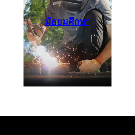
มัธยมศึกษา