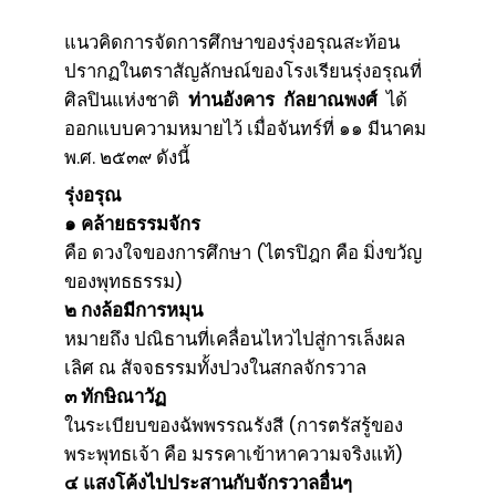
แนวคิดการจัดการศึกษาของรุ่งอรุณสะท้อน
ปรากฏในตราสัญลักษณ์ของโรงเรียนรุ่งอรุณที่
ศิลปินแห่งชาติ
ท่านอังคาร กัลยาณพงศ์
ได้
ออกแบบความหมายไว้ เมื่อจันทร์ที่ ๑๑ มีนาคม
พ.ศ. ๒๕๓๙ ดังนี้
รุ่งอรุณ
๑ คล้ายธรรมจักร
คือ ดวงใจของการศึกษา (ไตรปิฎก คือ มิ่งขวัญ
ของพุทธธรรม)
๒ กงล้อมีการหมุน
หมายถึง ปณิธานที่เคลื่อนไหวไปสู่การเล็งผล
เลิศ ณ สัจจธรรมทั้งปวงในสกลจักรวาล
๓ ทักษิณาวัฏ
ในระเบียบของฉัพพรรณรังสี (การตรัสรู้ของ
พระพุทธเจ้า คือ มรรคาเข้าหาความจริงแท้)
๔ แสงโค้งไปประสานกับจักรวาลอื่นๆ