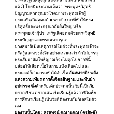
ประเสริฐเลิศสูงสุดแห่งเหล่าชนที่ได้พัฒนาตน
แล้ว) โดยมีพระนามเต็มว่า “พระพุทธวิสุทธิ
ปัญญามหากรุณยวโรดม” พระพุทธเจ้าผู้
ประเสริฐเลิศอุดมด้วยพระปัญญาที่ทำให้ทรง
บริสุทธิ์และพระกรุณาอันยิ่งใหญ่ หรือ
พระพุทธเจ้าผู้ประเสริฐเลิศอุดมด้วยพระวิสุทธิ
พระปัญญาและพระมหากรุณา
ปางสมาธิเป็นเหตุการณ์ในช่วงที่พระพุทธเจ้าจะ
ตรัสรู้และทรงตั้งจิตอย่างแน่วแน่ว่า ถ้าไม่บรรลุ
พระสัมมาสัมโพธิญาณก็จะไม่ลุกไปจากที่นี้
ปล่อยให้เลือดเนื้อในกายแห้งเหือดไป และ
พระองค์ก็สามารถทำได้สำเร็จ
อันหมายถึง พลัง
แห่งความเพียร การตั้งจิตอธิษฐาน และฟันฝ่า
อุปสรรค
ซึ่งสำหรับเด็กประถมนั้น วัยนี้เป็นวัย
อยากเรียน อยากเล่น เริ่มเรียนรู้แล้วว่าชีวิตคือ
การศึกษาเรียนรู้ เป็นวัยที่ต้องรบกับกิเลสในตัว
เอง
ผลงานปั้นโดย : ครูสุพจน์ คุณานุคุณ (ครูสิษฐ์)