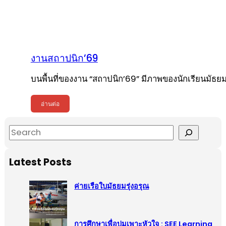
งานสถาปนิก’69
บนพื้นที่ของงาน “สถาปนิก’69” มีภาพของนักเรียนมัธย
อ่านต่อ
S
e
a
Latest Posts
r
c
ค่ายเรือใบมัธยมรุ่งอรุณ
h
การศึกษาเพื่อบ่มเพาะหัวใจ : SEE Learning