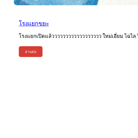
โรงแยกขยะ
โรงแยกเปิดแล้วววววววววววววววววว ใหม่เอี่ยม ไฉไล วิ
อ่านต่อ